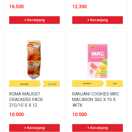
16.500
12.300
+ Keranjang
+ Keranjang
ROMA MALKIST
RANJANI COOKIES MRC
CRACKERS PACK
MACARON 50G X 10 X
21G/10`S X 12
4KTK
10.000
10.000
+ Keranjang
+ Keranjang