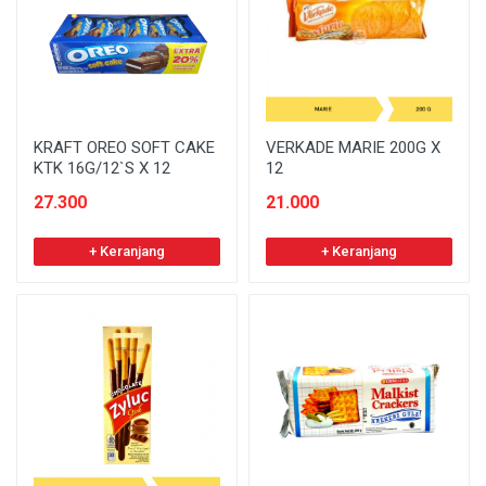
KRAFT OREO SOFT CAKE
VERKADE MARIE 200G X
KTK 16G/12`S X 12
12
27.300
21.000
+ Keranjang
+ Keranjang