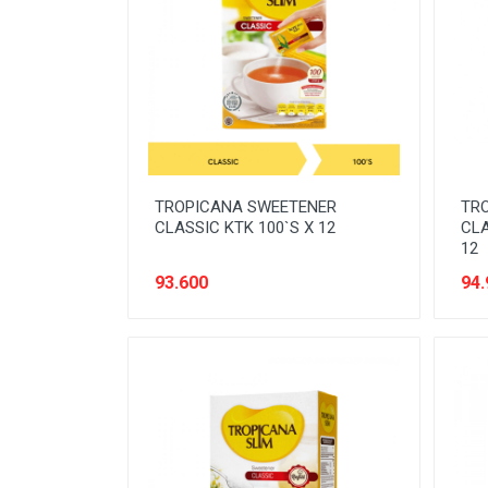
BATERAI & GAS
BERAS
BISKUIT
BUAH
CONFECTIONARY
TROPICANA SWEETENER
TR
FILE SYSTEM
CLASSIC KTK 100`S X 12
CLA
12
FURNITURE
93.600
94.
GULA
HAND TOOLS
KEBUTUHAN HEWAN
KEBUTUHAN HOTEL-RESTO
KEBUTUHAN KOKI