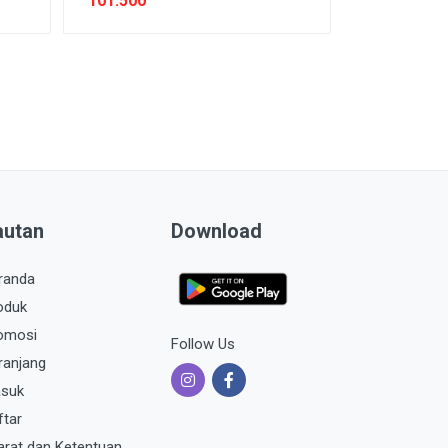
101.500
autan
Download
randa
oduk
omosi
Follow Us
ranjang
suk
ftar
arat dan Ketentuan