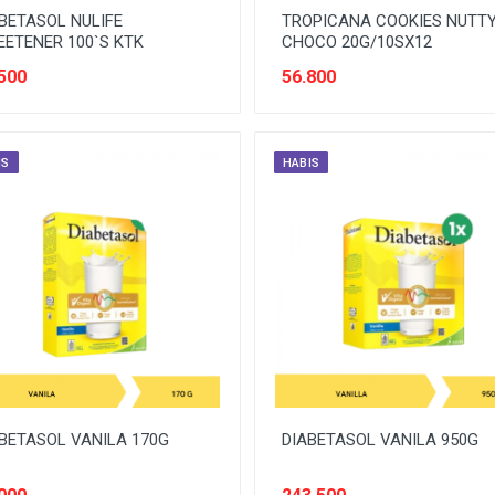
BETASOL NULIFE
TROPICANA COOKIES NUTT
ETENER 100`S KTK
CHOCO 20G/10SX12
500
56.800
IS
HABIS
BETASOL VANILA 170G
DIABETASOL VANILA 950G