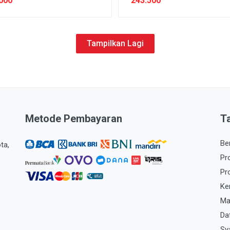
000
243.500
Tampilkan Lagi
Metode Pembayaran
T
Be
ta,
Pr
Pr
Ke
Ma
Da
Sy