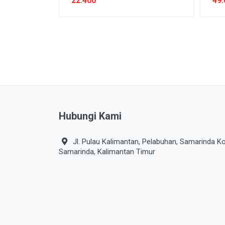
22.400
49.
PERLINDUNGAN SANITASI
PERTAMANAN
PEST CONTROL
PLUMBING
POWER TOOLS
PRODUK DEWASA
Hubungi Kami
PRODUK DIABETIC
PRODUK KESEHATAN
Jl. Pulau Kalimantan, Pelabuhan, Samarinda Ko
Samarinda, Kalimantan Timur
PRODUK VEGETARIAN
PROTECTIVE WEAR
SAUS & KECAP
SAYURAN