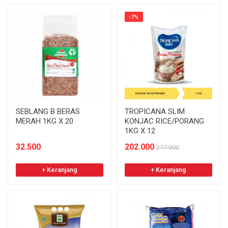
-7%
SEBLANG B BERAS
TROPICANA SLIM
MERAH 1KG X 20
KONJAC RICE/PORANG
1KG X 12
32.500
202.000
217.000
+ Keranjang
+ Keranjang