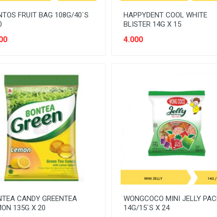
TOS FRUIT BAG 108G/40`S
HAPPYDENT COOL WHITE
0
BLISTER 14G X 15
00
4.000
NTEA CANDY GREENTEA
WONGCOCO MINI JELLY PAC
ON 135G X 20
14G/15`S X 24