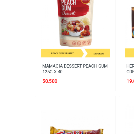
MINUMAN
MINUMAN RTD
MINYAK/COOKING OIL
OBAT
OTOMOTIF
PEMBERSIH/CLEANER
MAMACIA DESSERT PEACH GUM
HER
PENGHARUM/FRESHENER
125G X 40
CRE
50.500
19.
PERALATAN BAKING
PERALATAN DAPUR
PERALATAN ELEKTRONIK
PERALATAN KEBERSIHAN
PERALATAN LAS