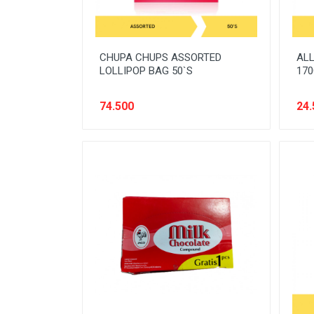
PERLINDUNGAN SANITASI
PERTAMANAN
CHUPA CHUPS ASSORTED
ALL
PEST CONTROL
LOLLIPOP BAG 50`S
170
PLUMBING
74.500
24.
POWER TOOLS
PRODUK DEWASA
PRODUK DIABETIC
PRODUK KESEHATAN
PRODUK VEGETARIAN
PROTECTIVE WEAR
SAUS & KECAP
SAYURAN