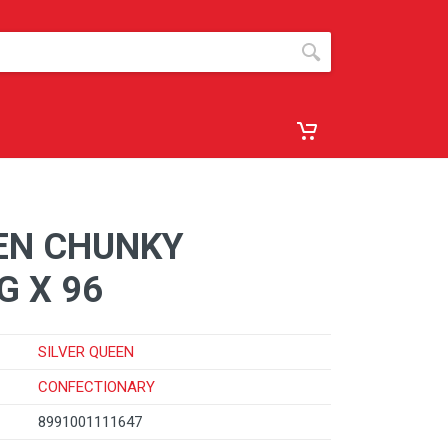
EEN CHUNKY
G X 96
SILVER QUEEN
CONFECTIONARY
8991001111647