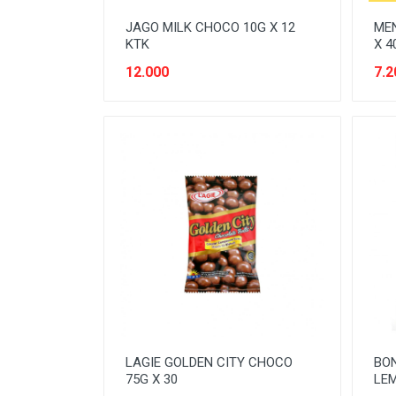
SEREAL & SARAPAN
JAGO MILK CHOCO 10G X 12
MEN
SNACK
KTK
X 4
SPARE-PARTS KENDARAAN
12.000
7.2
SUSU
Tanpa Kategori
TEMPAT PENYIMPANAN
TEPUNG
TISSUE & KAPAS
LAGIE GOLDEN CITY CHOCO
BO
75G X 30
LEM