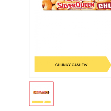
BATERAI & GAS
BERAS
BISKUIT
BUAH
CONFECTIONARY
FILE SYSTEM
FURNITURE
GULA
HAND TOOLS
KEBUTUHAN HEWAN
KEBUTUHAN HOTEL-RESTO
KEBUTUHAN KOKI