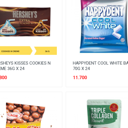
SHEYS KISSES COOKIES N
HAPPYDENT COOL WHITE B
ME 36G X 24
70G X 24
800
11.700