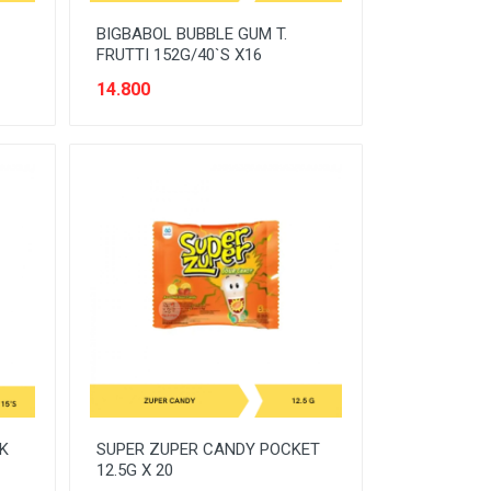
BIGBABOL BUBBLE GUM T.
FRUTTI 152G/40`S X16
14.800
K
SUPER ZUPER CANDY POCKET
12.5G X 20