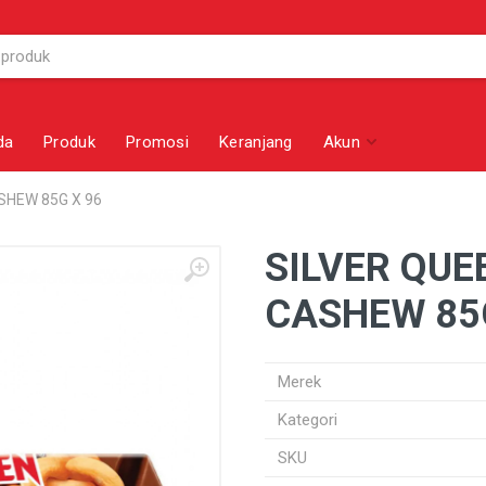
da
Produk
Promosi
Keranjang
Akun
SHEW 85G X 96
SILVER QU
CASHEW 85
Merek
Kategori
SKU