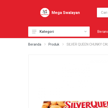
Mega Swalayan
Beran
Kategori
AKSESORI
Beranda
Produk
SILVER QUEEN CHUNKY CA
AKSESORI PRIBADI
AKSESORI SEPATU
BAHAN KUE
BAHAN MASAK
BAHAN MENTAH
BAKERY
BARANG SUPPLY LAINNYA