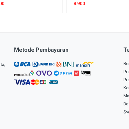
00
8.900
Metode Pembayaran
T
Be
ta,
Pr
Pr
Ke
Ma
Da
Sy