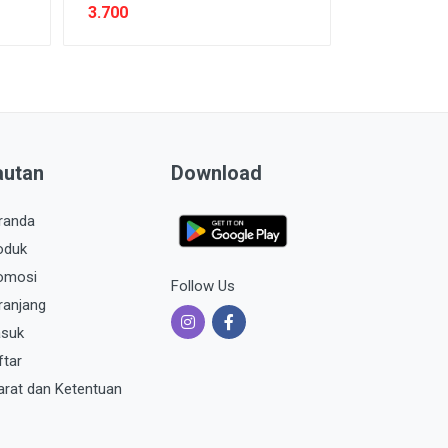
3.700
autan
Download
randa
oduk
omosi
Follow Us
ranjang
suk
ftar
arat dan Ketentuan