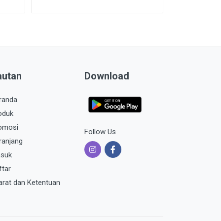
autan
Download
randa
oduk
omosi
Follow Us
ranjang
suk
ftar
arat dan Ketentuan