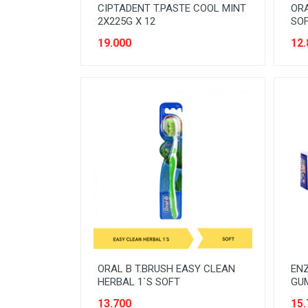
SEREAL & SARAPAN
CIPTADENT T.PASTE COOL MINT
ORA
2X225G X 12
SO
SNACK
19.000
12.
SPARE-PARTS KENDARAAN
SUSU
Tanpa Kategori
TEMPAT PENYIMPANAN
TEPUNG
TISSUE & KAPAS
ORAL B T.BRUSH EASY CLEAN
ENZ
HERBAL 1`S SOFT
GUM
13.700
15.