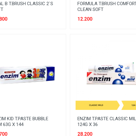
L B T.BRUSH CLASSIC 2`S
FORMULA T.BRUSH COMFOR
FT
CLEAN SOFT
800
12.200
IM KID T.PASTE BUBBLE
ENZIM T.PASTE CLASSIC MI
 63G X 144
124G X 36
700
28.200