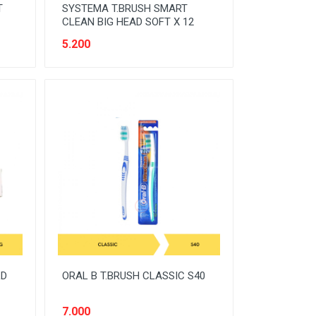
T
SYSTEMA T.BRUSH SMART
CLEAN BIG HEAD SOFT X 12
5.200
LD
ORAL B T.BRUSH CLASSIC S40
7.000