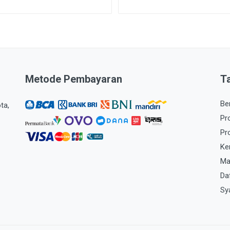
Metode Pembayaran
T
Be
ta,
Pr
Pr
Ke
Ma
Da
Sy