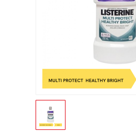
BATERAI & GAS
BERAS
BISKUIT
BUAH
CONFECTIONARY
FILE SYSTEM
FURNITURE
GULA
HAND TOOLS
KEBUTUHAN HEWAN
KEBUTUHAN HOTEL-RESTO
KEBUTUHAN KOKI