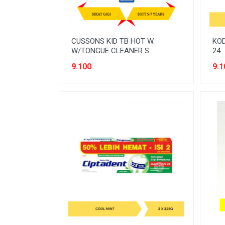
PERLINDUNGAN SANITASI
PERTAMANAN
CUSSONS KID TB HOT W.
KOD
PEST CONTROL
W/TONGUE CLEANER S
24
9.100
9.1
PLUMBING
POWER TOOLS
PRODUK DEWASA
PRODUK DIABETIC
PRODUK KESEHATAN
PRODUK VEGETARIAN
PROTECTIVE WEAR
SAUS & KECAP
SAYURAN