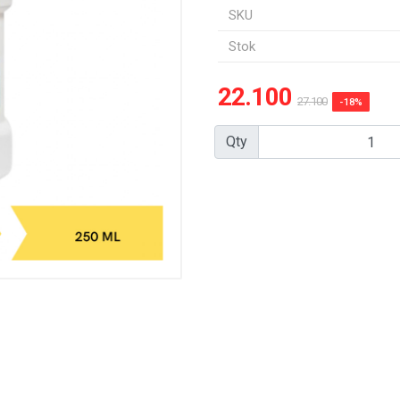
SKU
Stok
22.100
27.100
-18%
Qty