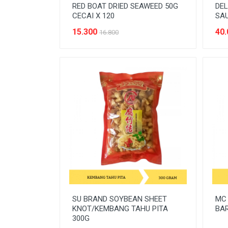
SEREAL & SARAPAN
RED BOAT DRIED SEAWEED 50G
DE
CECAI X 120
SAU
SNACK
15.300
40.
16.800
SPARE-PARTS KENDARAAN
SUSU
Tanpa Kategori
TEMPAT PENYIMPANAN
TEPUNG
TISSUE & KAPAS
SU BRAND SOYBEAN SHEET
MC 
KNOT/KEMBANG TAHU PITA
BAR
300G