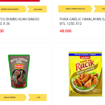
YCO BUMBU KUAH BAKSO
PURA GARLIC HIMALAYAN S
G X 36
BTL 125G X12
00
48.500