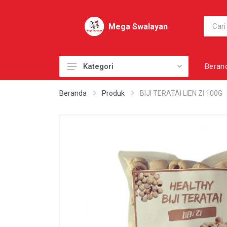
Mega Swalayan
Beran
Kategori
AKSESORI
Beranda
Produk
BIJI TERATAI LIEN ZI 100G
AKSESORI PRIBADI
AKSESORI SEPATU
BAHAN KUE
BAHAN MASAK
BAHAN MENTAH
BAKERY
BARANG SUPPLY LAINNYA