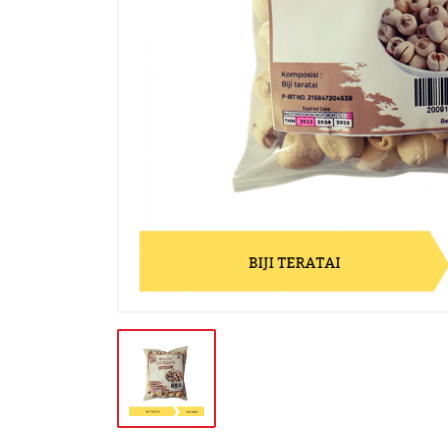
BATERAI & GAS
BERAS
BISKUIT
BUAH
CONFECTIONARY
FILE SYSTEM
FURNITURE
GULA
HAND TOOLS
KEBUTUHAN HEWAN
KEBUTUHAN HOTEL-RESTO
KEBUTUHAN KOKI