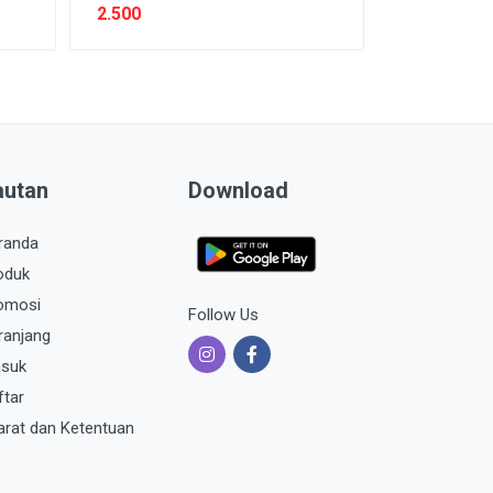
2.500
autan
Download
randa
oduk
omosi
Follow Us
ranjang
suk
ftar
arat dan Ketentuan