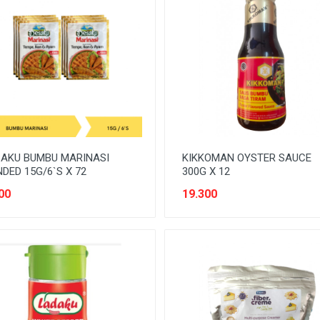
AKU BUMBU MARINASI
KIKKOMAN OYSTER SAUCE
DED 15G/6`S X 72
300G X 12
00
19.300