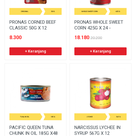
PRONAS CORNED BEEF
PRONAS WHOLE SWEET
CLASSIC 50G X 12
CORN 425G X 24 -
8.300
18.180
20.200
+ Keranjang
+ Keranjang
PACIFIC QUEEN TUNA
NARCISSUS LYCHEE IN
CHUNK IN OIL 185G X48
SYRUP 567G X 12