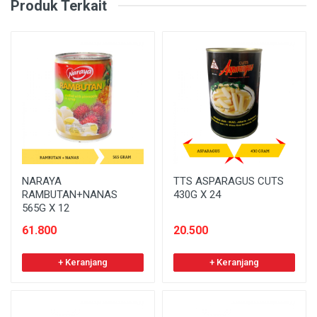
Produk Terkait
NARAYA
TTS ASPARAGUS CUTS
RAMBUTAN+NANAS
430G X 24
565G X 12
61.800
20.500
+ Keranjang
+ Keranjang