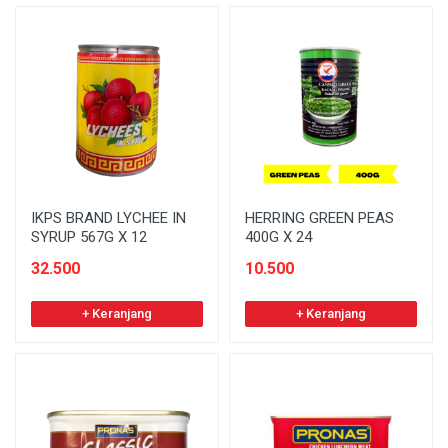
IKPS BRAND LYCHEE IN
HERRING GREEN PEAS
SYRUP 567G X 12
400G X 24
32.500
10.500
+ Keranjang
+ Keranjang