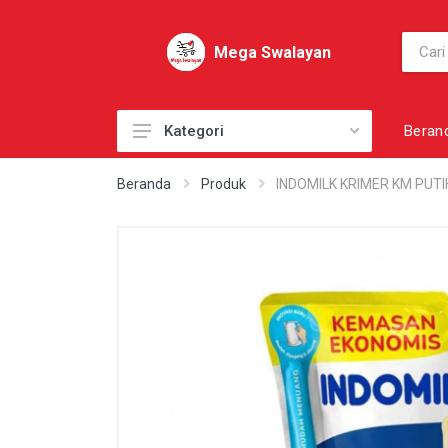
Mega Swalayan
Beran
Kategori
AKSESORI
Beranda
Produk
INDOMILK KRIMER KM PUTI
AKSESORI PRIBADI
AKSESORI SEPATU
BAHAN KUE
BAHAN MASAK
BAHAN MENTAH
BAKERY
BARANG SUPPLY LAINNYA