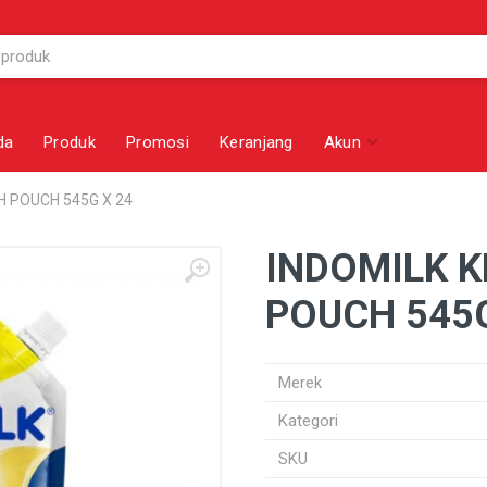
da
Produk
Promosi
Keranjang
Akun
H POUCH 545G X 24
INDOMILK K
POUCH 545G
Merek
Kategori
SKU