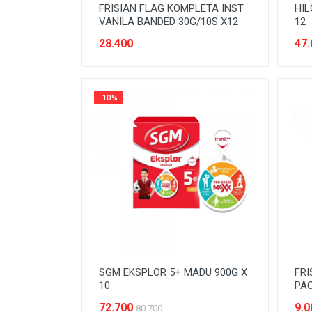
SEREAL & SARAPAN
FRISIAN FLAG KOMPLETA INST
HIL
VANILA BANDED 30G/10S X12
12
SNACK
28.400
47.
SPARE-PARTS KENDARAAN
SUSU
-10%
Tanpa Kategori
TEMPAT PENYIMPANAN
TEPUNG
TISSUE & KAPAS
SGM EKSPLOR 5+ MADU 900G X
FRI
10
PAC
72.700
9.0
80.700