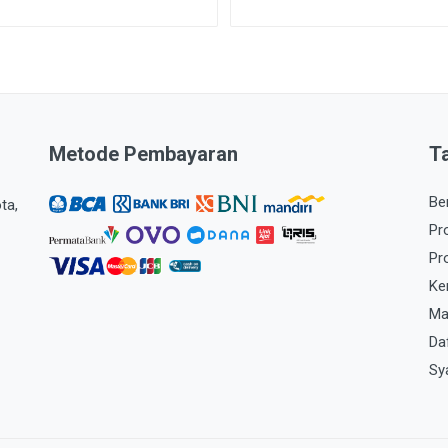
Metode Pembayaran
T
Be
ta,
Pr
Pr
Ke
Ma
Da
Sy