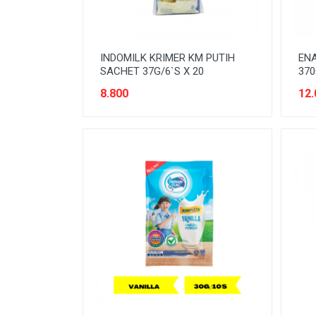
PERLINDUNGAN SANITASI
PERTAMANAN
INDOMILK KRIMER KM PUTIH
ENA
PEST CONTROL
SACHET 37G/6`S X 20
370
8.800
12.
PLUMBING
POWER TOOLS
PRODUK DEWASA
PRODUK DIABETIC
PRODUK KESEHATAN
PRODUK VEGETARIAN
PROTECTIVE WEAR
SAUS & KECAP
SAYURAN