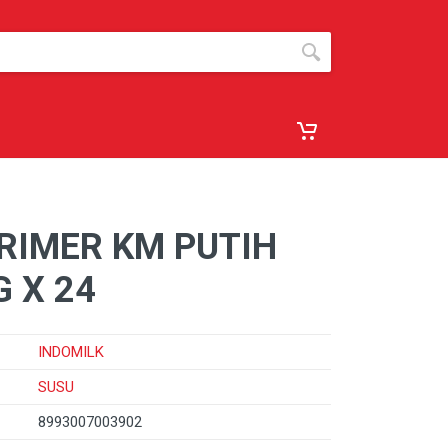
RIMER KM PUTIH
 X 24
INDOMILK
SUSU
8993007003902