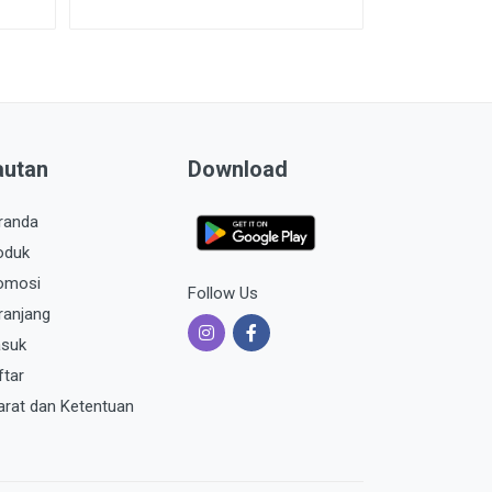
autan
Download
randa
oduk
omosi
Follow Us
ranjang
suk
ftar
arat dan Ketentuan