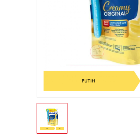
BATERAI & GAS
BERAS
BISKUIT
BUAH
CONFECTIONARY
FILE SYSTEM
FURNITURE
GULA
HAND TOOLS
KEBUTUHAN HEWAN
KEBUTUHAN HOTEL-RESTO
KEBUTUHAN KOKI