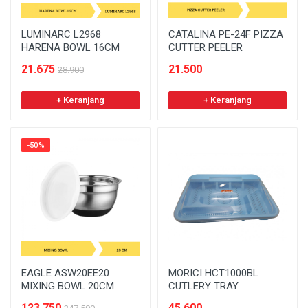
LUMINARC L2968
CATALINA PE-24F PIZZA
HARENA BOWL 16CM
CUTTER PEELER
21.675
21.500
28.900
+ Keranjang
+ Keranjang
-50%
EAGLE ASW20EE20
MORICI HCT1000BL
MIXING BOWL 20CM
CUTLERY TRAY
123.750
45.600