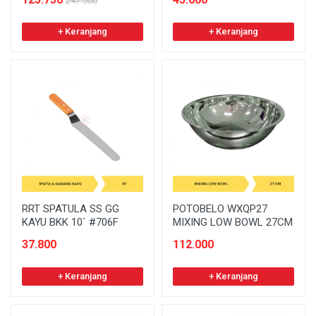
247.500
+ Keranjang
+ Keranjang
RRT SPATULA SS GG
POTOBELO WXQP27
KAYU BKK 10` #706F
MIXING LOW BOWL 27CM
37.800
112.000
+ Keranjang
+ Keranjang