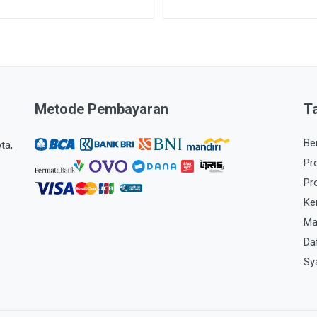
Metode Pembayaran
T
Be
ta,
Pr
Pr
Ke
Ma
Da
Sy