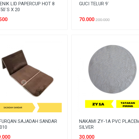
ENIK LID PAPERCUP HOT 8
GUCI TELUR 9`
50`S X 20
500
70.000
200.000
 FURQAN SAJADAH SANDAR
NAKAMI ZY-1A PVC PLACE
010
SILVER
.000
30.000