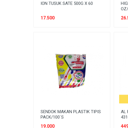
SEREAL & SARAPAN
ION TUSUK SATE 500G X 60
HIG
OZ/
SNACK
17.500
26.
SPARE-PARTS KENDARAAN
SUSU
Tanpa Kategori
TEMPAT PENYIMPANAN
TEPUNG
TISSUE & KAPAS
SENDOK MAKAN PLASTIK TIPIS
AL
PACK/100`S
431
19.000
449