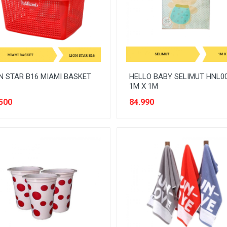
N STAR B16 MIAMI BASKET
HELLO BABY SELIMUT HNL0
1M X 1M
500
84.990