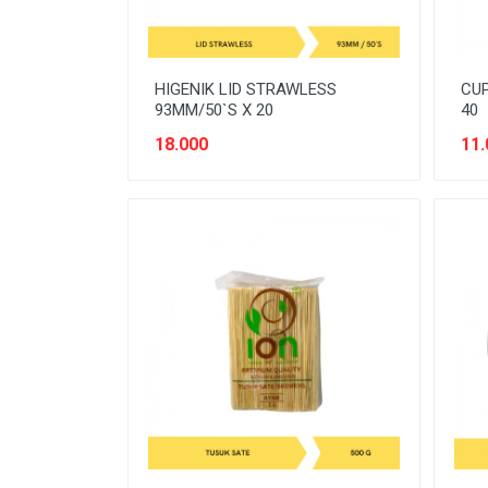
PERLINDUNGAN SANITASI
PERTAMANAN
HIGENIK LID STRAWLESS
CUP
PEST CONTROL
93MM/50`S X 20
40
18.000
11.
PLUMBING
POWER TOOLS
PRODUK DEWASA
PRODUK DIABETIC
PRODUK KESEHATAN
PRODUK VEGETARIAN
PROTECTIVE WEAR
SAUS & KECAP
SAYURAN