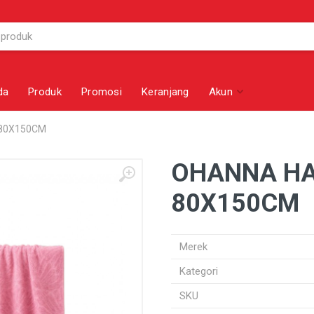
da
Produk
Promosi
Keranjang
Akun
 80X150CM
OHANNA HA
80X150CM
Merek
Kategori
SKU