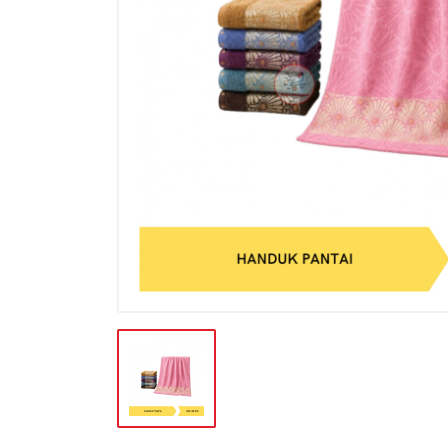
BATERAI & GAS
BERAS
BISKUIT
BUAH
CONFECTIONARY
FILE SYSTEM
FURNITURE
GULA
HAND TOOLS
KEBUTUHAN HEWAN
KEBUTUHAN HOTEL-RESTO
KEBUTUHAN KOKI