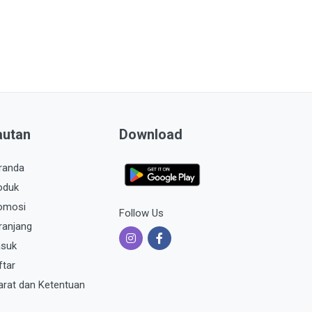
autan
Download
randa
oduk
omosi
Follow Us
ranjang
suk
ftar
arat dan Ketentuan