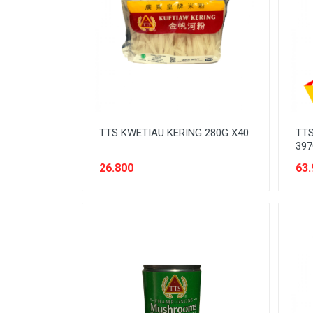
BATERAI & GAS
BERAS
BISKUIT
BUAH
CONFECTIONARY
TTS KWETIAU KERING 280G X40
TT
FILE SYSTEM
397
FURNITURE
26.800
63.
GULA
HAND TOOLS
KEBUTUHAN HEWAN
KEBUTUHAN HOTEL-RESTO
KEBUTUHAN KOKI