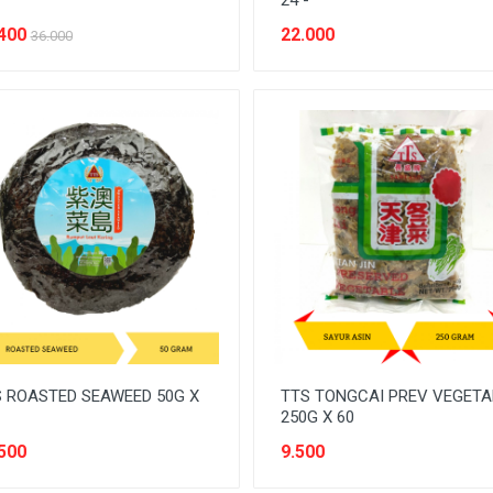
24 -
400
22.000
36.000
 ROASTED SEAWEED 50G X
TTS TONGCAI PREV VEGETA
250G X 60
500
9.500