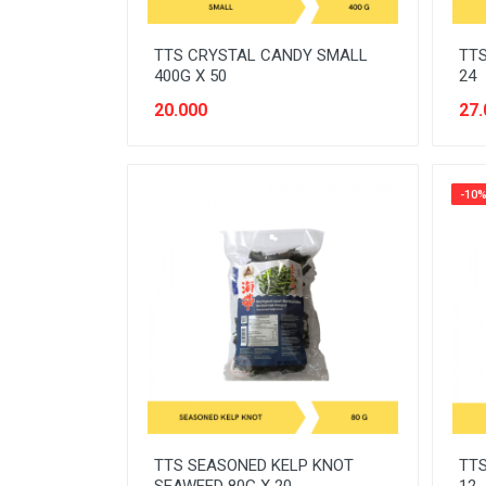
MINUMAN
TTS CRYSTAL CANDY SMALL
TTS
MINUMAN RTD
400G X 50
24
MINYAK/COOKING OIL
20.000
27.
OBAT
OTOMOTIF
-10
PEMBERSIH/CLEANER
PENGHARUM/FRESHENER
PERALATAN BAKING
PERALATAN DAPUR
PERALATAN ELEKTRONIK
PERALATAN KEBERSIHAN
PERALATAN LAS
TTS SEASONED KELP KNOT
TTS