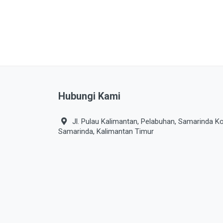
PERLINDUNGAN SANITASI
PERTAMANAN
PEST CONTROL
PLUMBING
POWER TOOLS
Hubungi Kami
PRODUK DEWASA
PRODUK DIABETIC
Jl. Pulau Kalimantan, Pelabuhan, Samarinda Ko
Samarinda, Kalimantan Timur
PRODUK KESEHATAN
PRODUK VEGETARIAN
PROTECTIVE WEAR
SAUS & KECAP
SAYURAN