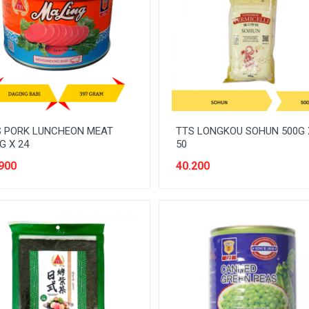
S PORK LUNCHEON MEAT
TTS LONGKOU SOHUN 500G 
G X 24
50
900
40.200