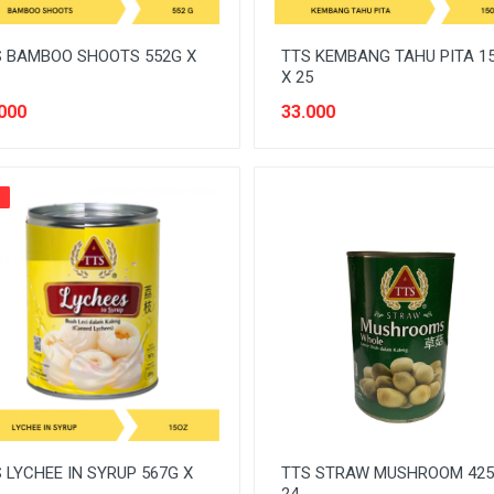
 BAMBOO SHOOTS 552G X
TTS KEMBANG TAHU PITA 1
X 25
000
33.000
%
 LYCHEE IN SYRUP 567G X
TTS STRAW MUSHROOM 425