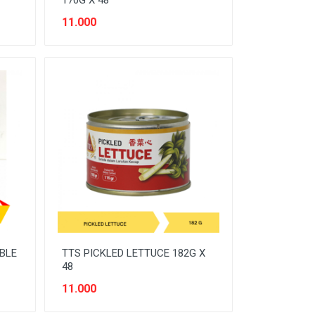
170G X 48
11.000
BLE
TTS PICKLED LETTUCE 182G X
48
11.000