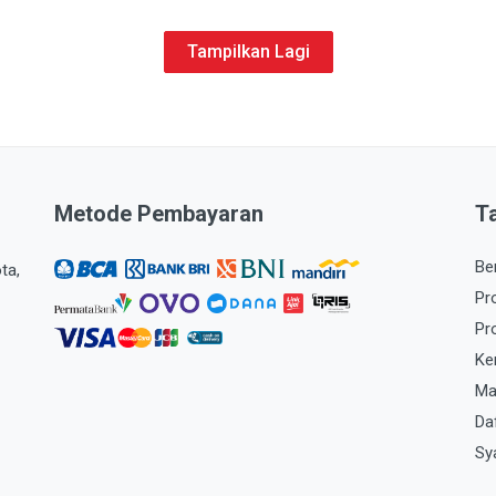
Tampilkan Lagi
Metode Pembayaran
T
Be
ta,
Pr
Pr
Ke
Ma
Da
Sy