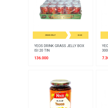
BATERAI & GAS
BERAS
BISKUIT
BUAH
CONFECTIONARY
YEOS DRINK GRASS JELLY BOX
YEO
FILE SYSTEM
ISI 20 TIN
300
FURNITURE
136.000
7.3
GULA
HAND TOOLS
KEBUTUHAN HEWAN
KEBUTUHAN HOTEL-RESTO
KEBUTUHAN KOKI