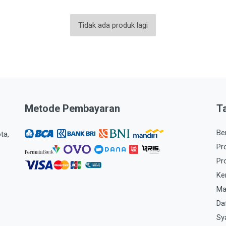
Tidak ada produk lagi
Metode Pembayaran
T
Be
ta,
Pr
Pr
Ke
Ma
Da
Sy