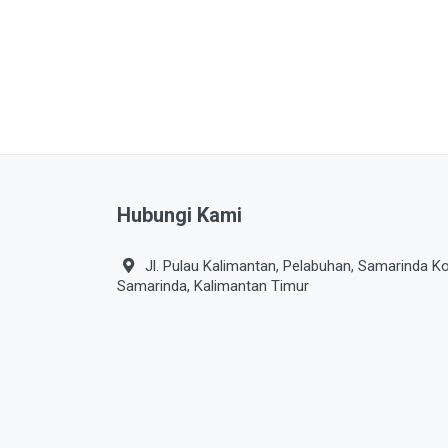
PERLINDUNGAN SANITASI
PERTAMANAN
PEST CONTROL
PLUMBING
POWER TOOLS
PRODUK DEWASA
Hubungi Kami
PRODUK DIABETIC
Jl. Pulau Kalimantan, Pelabuhan, Samarinda Ko
PRODUK KESEHATAN
Samarinda, Kalimantan Timur
PRODUK VEGETARIAN
PROTECTIVE WEAR
SAUS & KECAP
SAYURAN