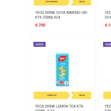
MINUMAN
YEOS DRINK SOYA IMMUNO ORI
YEO
MINUMAN RTD
KTK 250MLX24
SOY
MINYAK/COOKING OIL
6.700
4.1
OBAT
OTOMOTIF
HABIS
HAB
PEMBERSIH/CLEANER
PENGHARUM/FRESHENER
PERALATAN BAKING
PERALATAN DAPUR
PERALATAN ELEKTRONIK
PERALATAN KEBERSIHAN
PERALATAN LAS
YEOS DRINK LEMON TEA KTK
YEO