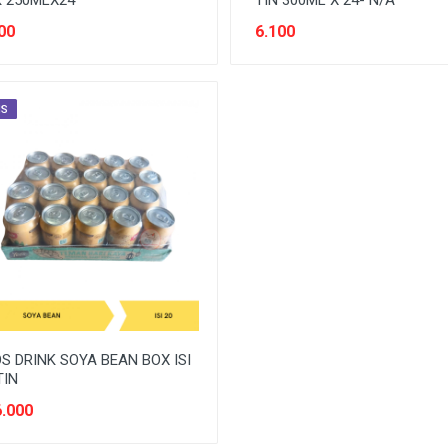
 250MLX24
TIN 300ML X 24- N/A
00
6.100
IS
S DRINK SOYA BEAN BOX ISI
TIN
.000