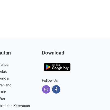
autan
Download
randa
oduk
omosi
Follow Us
ranjang
suk
ftar
arat dan Ketentuan