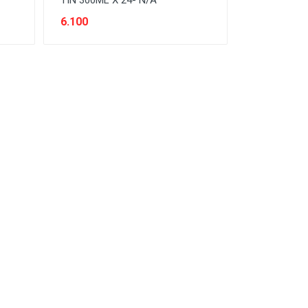
TIN 300ML X 24- N/A
6.100