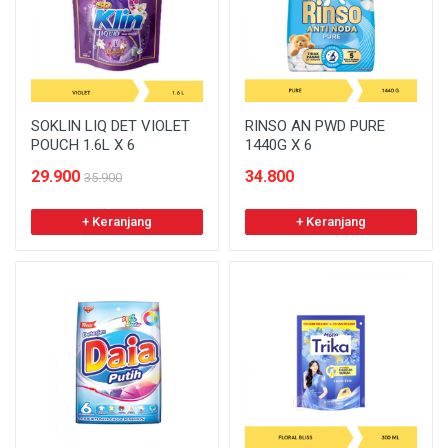
SOKLIN LIQ DET VIOLET
RINSO AN PWD PURE
POUCH 1.6L X 6
1440G X 6
29.900
34.800
35.900
+ Keranjang
+ Keranjang