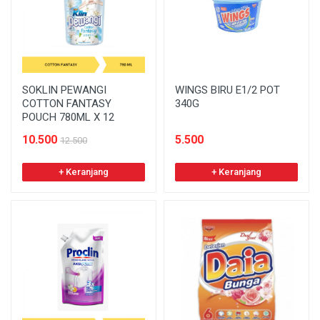
SOKLIN PEWANGI
WINGS BIRU E1/2 POT
COTTON FANTASY
340G
POUCH 780ML X 12
10.500
5.500
12.500
+ Keranjang
+ Keranjang