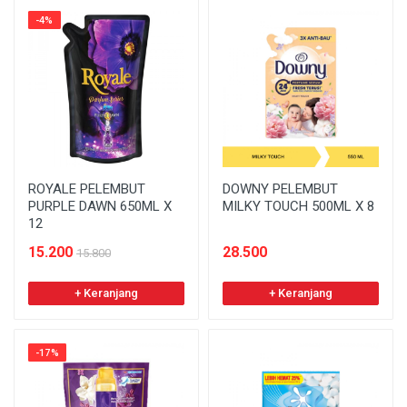
-4%
ROYALE PELEMBUT
DOWNY PELEMBUT
PURPLE DAWN 650ML X
MILKY TOUCH 500ML X 8
12
15.200
28.500
15.800
+ Keranjang
+ Keranjang
-17%