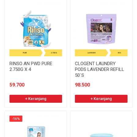
RINSO AN PWD PURE
CLOGENT LAUNDRY
2.750G X 4
PODS LAVENDER REFILL
50`S
59.700
98.500
+ Keranjang
+ Keranjang
-16%