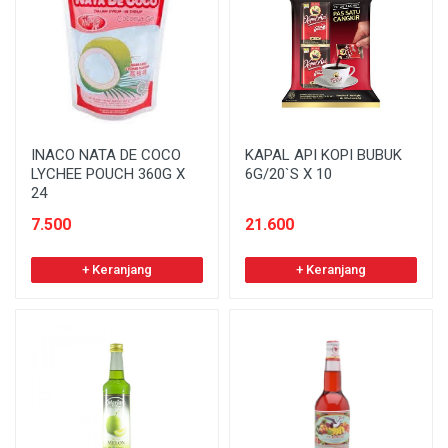
INACO NATA DE COCO
KAPAL API KOPI BUBUK
LYCHEE POUCH 360G X
6G/20`S X 10
24
7.500
21.600
+ Keranjang
+ Keranjang