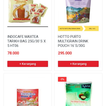
INDOCAFE MAXTEA
HOTTO PURTO
TARIKH BAG 25G/30`S X
MULTIGRAIN DRINK
5 HT06
POUCH 16`S/30G
78.000
295.000
+ Keranjang
+ Keranjang
-5%