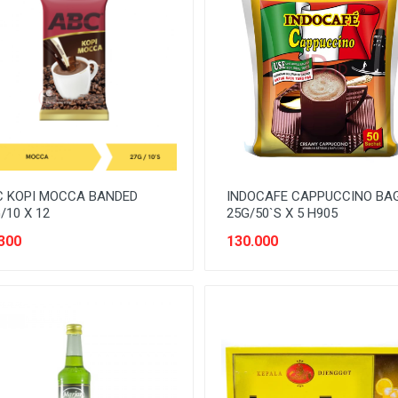
C KOPI MOCCA BANDED
INDOCAFE CAPPUCCINO BA
/10 X 12
25G/50`S X 5 H905
300
130.000