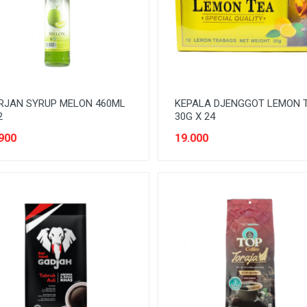
RJAN SYRUP MELON 460ML
KEPALA DJENGGOT LEMON 
2
30G X 24
900
19.000