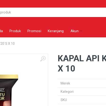
da
Produk
Promosi
Keranjang
Akun
20`S X 10
KAPAL API 
X 10
Merek
Kategori
SKU