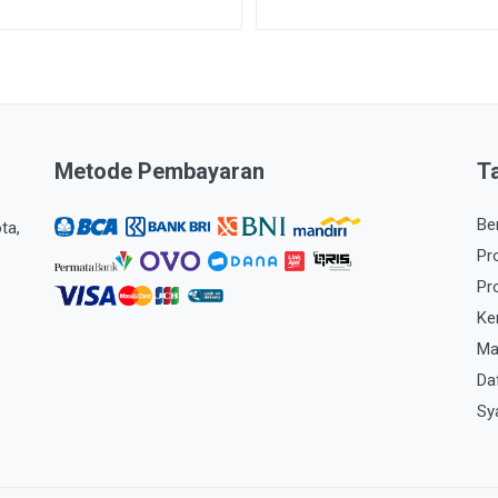
Metode Pembayaran
T
Be
ta,
Pr
Pr
Ke
Ma
Da
Sy