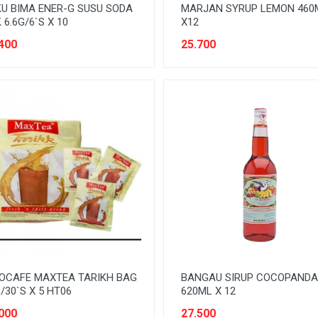
U BIMA ENER-G SUSU SODA
MARJAN SYRUP LEMON 460
 6.6G/6`S X 10
X12
400
25.700
OCAFE MAXTEA TARIKH BAG
BANGAU SIRUP COCOPAND
/30`S X 5 HT06
620ML X 12
000
27.500