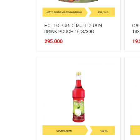
PERLINDUNGAN SANITASI
PERTAMANAN
HOTTO PURTO MULTIGRAIN
GAD
PEST CONTROL
DRINK POUCH 16`S/30G
138
295.000
19.
PLUMBING
POWER TOOLS
PRODUK DEWASA
PRODUK DIABETIC
PRODUK KESEHATAN
PRODUK VEGETARIAN
PROTECTIVE WEAR
SAUS & KECAP
SAYURAN