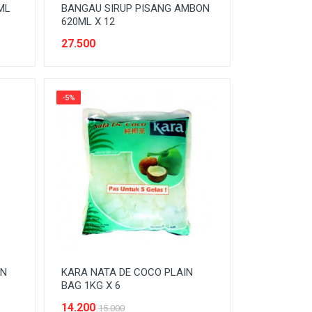
ML
BANGAU SIRUP PISANG AMBON
620ML X 12
27.500
-5%
AN
KARA NATA DE COCO PLAIN
BAG 1KG X 6
14.200
15.000