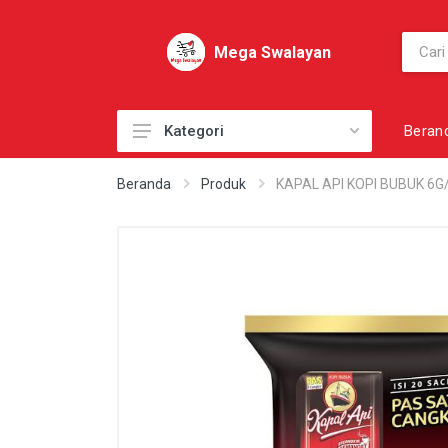
Mega Swalayan
Beran
Kategori
AKSESORI
Beranda
Produk
KAPAL API KOPI BUBUK 6G/
AKSESORI PRIBADI
AKSESORI SEPATU
BAHAN KUE
BAHAN MASAK
BAHAN MENTAH
BAKERY
BARANG SUPPLY LAINNYA