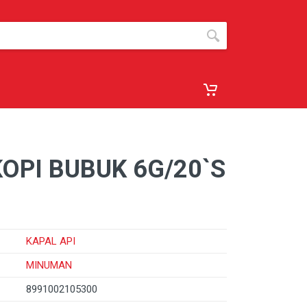
KOPI BUBUK 6G/20`S
KAPAL API
MINUMAN
8991002105300