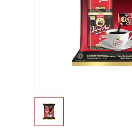
BATERAI & GAS
BERAS
BISKUIT
BUAH
CONFECTIONARY
FILE SYSTEM
FURNITURE
GULA
HAND TOOLS
KEBUTUHAN HEWAN
KEBUTUHAN HOTEL-RESTO
KEBUTUHAN KOKI