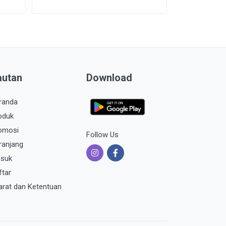
autan
Download
randa
oduk
omosi
Follow Us
ranjang
suk
ftar
arat dan Ketentuan