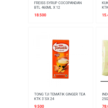
SEREAL & SARAPAN
FREISS SYRUP COCOPANDAN
KUK
BTL 460ML X 12
KTK
SNACK
18.500
15.
SPARE-PARTS KENDARAAN
SUSU
Tanpa Kategori
TEMPAT PENYIMPANAN
TEPUNG
TISSUE & KAPAS
TONG TJI TEMATIK GINGER TEA
IND
KTK 3`SX 24
25G
9.500
78.