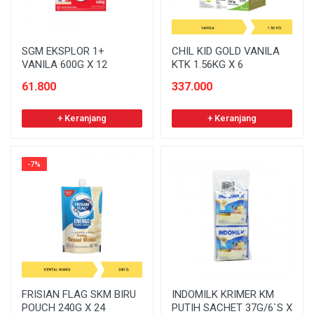
SGM EKSPLOR 1+
CHIL KID GOLD VANILA
VANILA 600G X 12
KTK 1.56KG X 6
61.800
337.000
+ Keranjang
+ Keranjang
-7%
FRISIAN FLAG SKM BIRU
INDOMILK KRIMER KM
POUCH 240G X 24
PUTIH SACHET 37G/6`S X