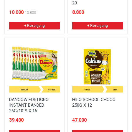
20
10.000
8.800
10.800
+ Keranjang
+ Keranjang
DANCOW FORTIGRO
HILO SCHOOL CHOCO
INSTANT BANDED
250G X 12
26G/10`S X 16
39.400
47.000