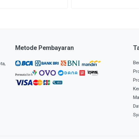
Metode Pembayaran
T
Be
ta,
Pr
Pr
Ke
Ma
Da
Sy