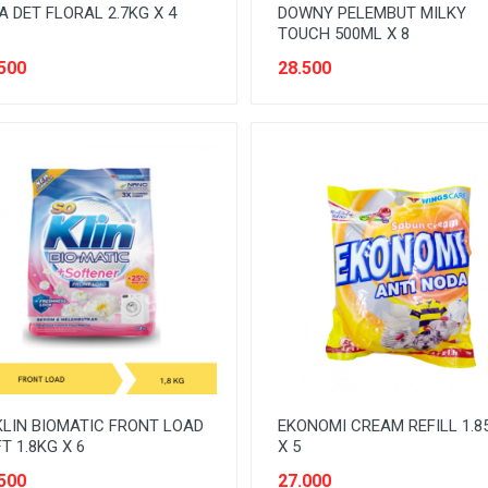
A DET FLORAL 2.7KG X 4
DOWNY PELEMBUT MILKY
TOUCH 500ML X 8
500
28.500
LIN BIOMATIC FRONT LOAD
EKONOMI CREAM REFILL 1.8
T 1.8KG X 6
X 5
500
27.000