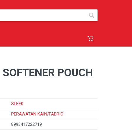
Y SOFTENER POUCH
SLEEK
PERAWATAN KAIN/FABRIC
8993417222719