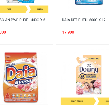
SO AN PWD PURE 1440G X 6
DAIA DET PUTIH 800G X 12
800
17.900