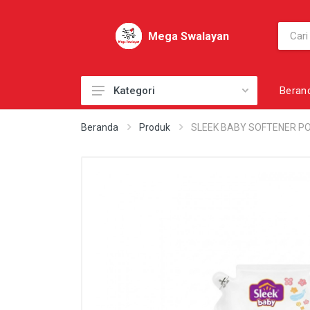
Mega Swalayan
Beran
Kategori
AKSESORI
Beranda
Produk
SLEEK BABY SOFTENER P
AKSESORI PRIBADI
AKSESORI SEPATU
BAHAN KUE
BAHAN MASAK
BAHAN MENTAH
BAKERY
BARANG SUPPLY LAINNYA