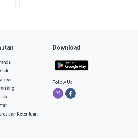
autan
Download
randa
oduk
omosi
Follow Us
ranjang
suk
ftar
arat dan Ketentuan