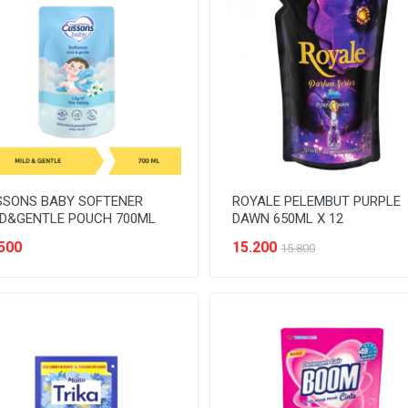
SSONS BABY SOFTENER
ROYALE PELEMBUT PURPLE
LD&GENTLE POUCH 700ML
DAWN 650ML X 12
500
15.200
15.800