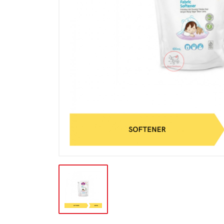
BATERAI & GAS
BERAS
BISKUIT
BUAH
CONFECTIONARY
FILE SYSTEM
FURNITURE
GULA
HAND TOOLS
KEBUTUHAN HEWAN
KEBUTUHAN HOTEL-RESTO
KEBUTUHAN KOKI