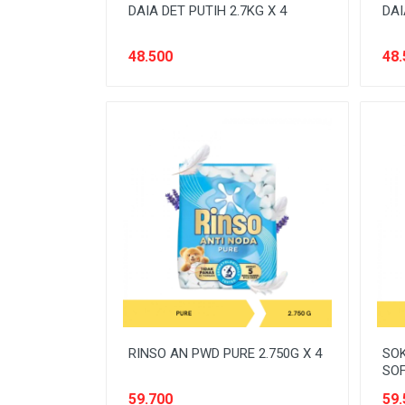
SEREAL & SARAPAN
DAIA DET PUTIH 2.7KG X 4
DAI
SNACK
48.500
48.
SPARE-PARTS KENDARAAN
SUSU
Tanpa Kategori
TEMPAT PENYIMPANAN
TEPUNG
TISSUE & KAPAS
RINSO AN PWD PURE 2.750G X 4
SOK
SOF
59.700
59.