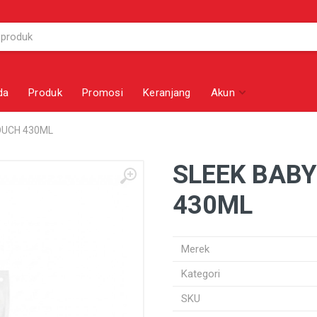
da
Produk
Promosi
Keranjang
Akun
OUCH 430ML
SLEEK BAB
430ML
Merek
Kategori
SKU