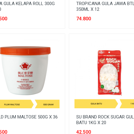
A GULA KELAPA ROLL 300G
TROPICANA GULA JAWA BT
0
350ML X 12
500
74.800
D PLUM MALTOSE 500G X 36
SU BRAND ROCK SUGAR GU
BATU 1KG X 20
500
42.500