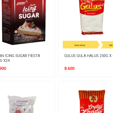
N ICING SUGAR FIESTA
GULUS GULA HALUS 250G X 
G X24
900
8.600