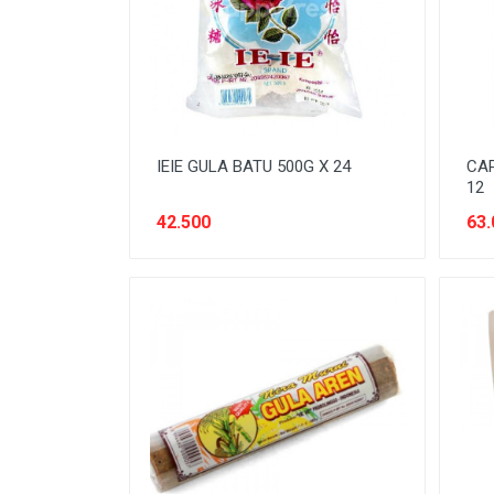
PERALATAN LISTRIK
PERALATAN SAFETY
PERAWATAN ANAK
PERAWATAN BADAN
PERAWATAN BAYI
IEIE GULA BATU 500G X 24
CAP
12
PERAWATAN FURNITURE
42.500
63.
PERAWATAN KAIN/FABRIC
PERAWATAN KECANTIKAN
PERAWATAN RAMBUT
PERLELNGKAPAN TULIS
PERLENGKAPAN MAKAN-MINUM
PERLENGKAPAN MANDI
PERLENGKAPAN TULIS