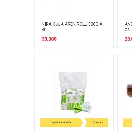
PERLINDUNGAN SANITASI
PERTAMANAN
NIRA GULA AREN ROLL 300G X
ANS
PEST CONTROL
40
24
33.000
23.
PLUMBING
POWER TOOLS
PRODUK DEWASA
PRODUK DIABETIC
PRODUK KESEHATAN
PRODUK VEGETARIAN
PROTECTIVE WEAR
SAUS & KECAP
SAYURAN