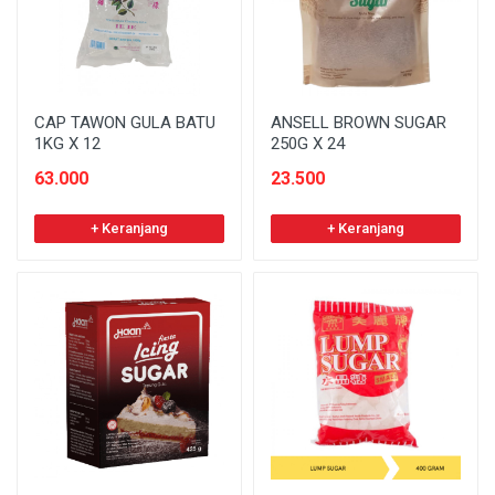
CAP TAWON GULA BATU
ANSELL BROWN SUGAR
1KG X 12
250G X 24
63.000
23.500
+ Keranjang
+ Keranjang