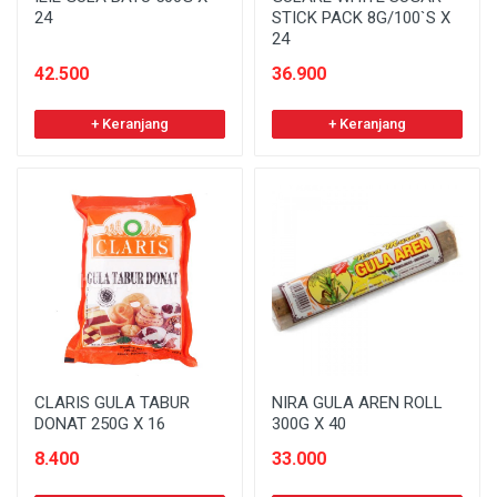
24
STICK PACK 8G/100`S X
24
42.500
36.900
+ Keranjang
+ Keranjang
CLARIS GULA TABUR
NIRA GULA AREN ROLL
DONAT 250G X 16
300G X 40
8.400
33.000