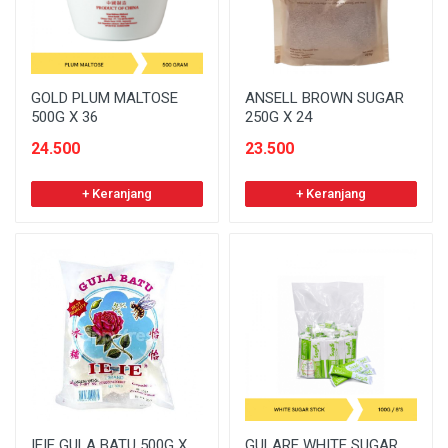
GOLD PLUM MALTOSE
ANSELL BROWN SUGAR
500G X 36
250G X 24
24.500
23.500
+ Keranjang
+ Keranjang
IEIE GULA BATU 500G X
GULARE WHITE SUGAR