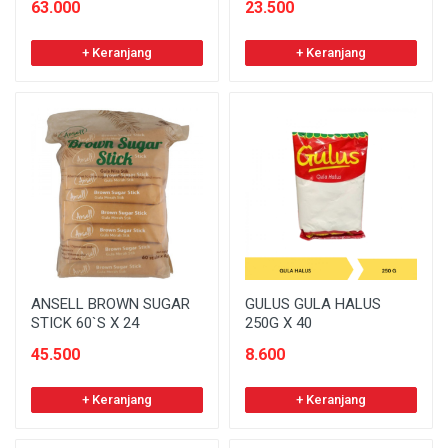
63.000
23.500
+ Keranjang
+ Keranjang
ANSELL BROWN SUGAR
GULUS GULA HALUS
STICK 60`S X 24
250G X 40
45.500
8.600
+ Keranjang
+ Keranjang