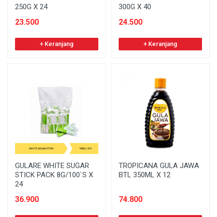
250G X 24
300G X 40
23.500
24.500
+ Keranjang
+ Keranjang
GULARE WHITE SUGAR
TROPICANA GULA JAWA
STICK PACK 8G/100`S X
BTL 350ML X 12
24
36.900
74.800