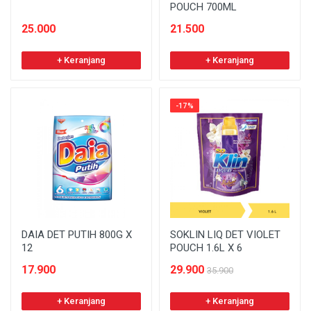
POUCH 700ML
25.000
21.500
+ Keranjang
+ Keranjang
-17%
DAIA DET PUTIH 800G X
SOKLIN LIQ DET VIOLET
12
POUCH 1.6L X 6
17.900
29.900
35.900
+ Keranjang
+ Keranjang