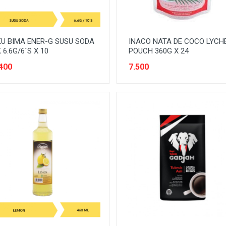
U BIMA ENER-G SUSU SODA
INACO NATA DE COCO LYCH
 6.6G/6`S X 10
POUCH 360G X 24
400
7.500