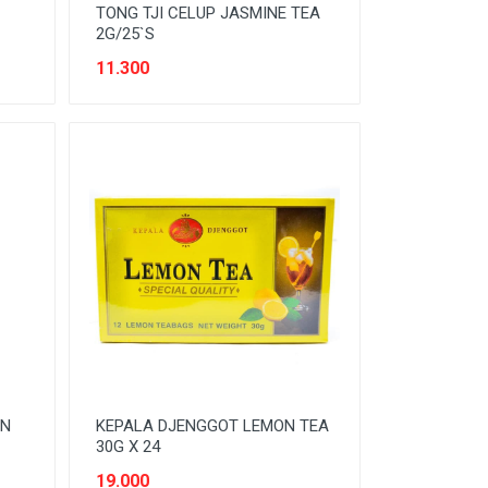
TONG TJI CELUP JASMINE TEA
2G/25`S
11.300
AN
KEPALA DJENGGOT LEMON TEA
30G X 24
19.000