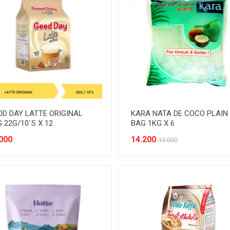
D DAY LATTE ORIGINAL
KARA NATA DE COCO PLAIN
 22G/10`S X 12
BAG 1KG X 6
000
14.200
15.000