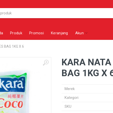
da
Produk
Promosi
Keranjang
Akun
S BAG 1KG X 6
KARA NATA 
BAG 1KG X 
Merek
Kategori
SKU