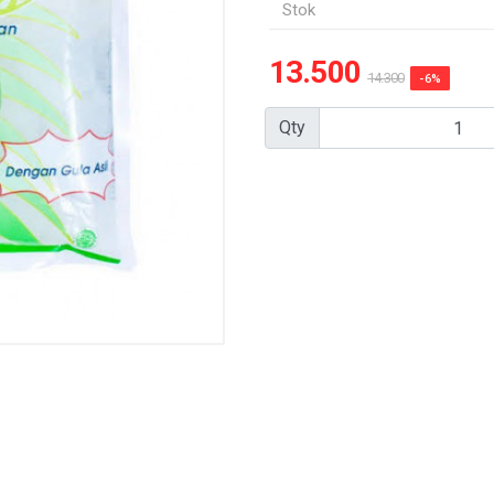
Stok
13.500
14.300
-6%
Qty