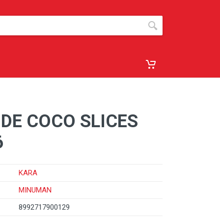
DE COCO SLICES
6
KARA
MINUMAN
8992717900129