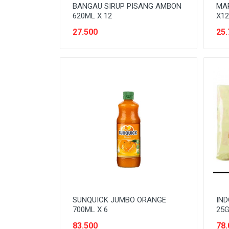
SEREAL & SARAPAN
BANGAU SIRUP PISANG AMBON
MA
620ML X 12
X12
SNACK
27.500
25.
SPARE-PARTS KENDARAAN
SUSU
Tanpa Kategori
TEMPAT PENYIMPANAN
TEPUNG
TISSUE & KAPAS
SUNQUICK JUMBO ORANGE
IND
700ML X 6
25G
83.500
78.