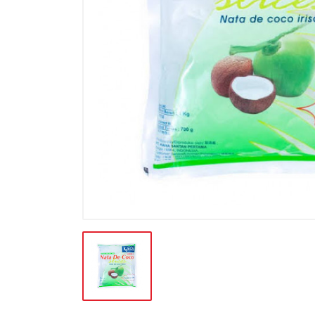
BATERAI & GAS
BERAS
BISKUIT
BUAH
CONFECTIONARY
FILE SYSTEM
FURNITURE
GULA
HAND TOOLS
KEBUTUHAN HEWAN
KEBUTUHAN HOTEL-RESTO
KEBUTUHAN KOKI