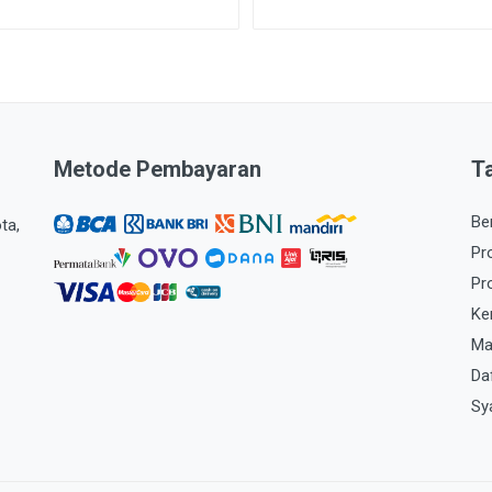
Metode Pembayaran
T
Be
ta,
Pr
Pr
Ke
Ma
Da
Sy