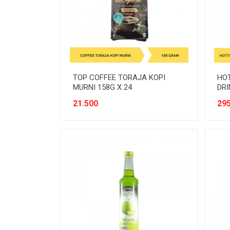
PERALATAN LISTRIK
PERALATAN SAFETY
PERAWATAN ANAK
PERAWATAN BADAN
PERAWATAN BAYI
TOP COFFEE TORAJA KOPI
HOT
MURNI 158G X 24
DRI
PERAWATAN FURNITURE
21.500
295
PERAWATAN KAIN/FABRIC
PERAWATAN KECANTIKAN
PERAWATAN RAMBUT
PERLELNGKAPAN TULIS
PERLENGKAPAN MAKAN-MINUM
PERLENGKAPAN MANDI
PERLENGKAPAN TULIS