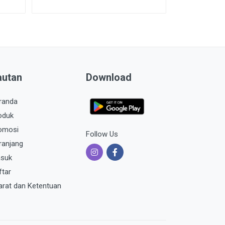
autan
Download
randa
oduk
omosi
Follow Us
ranjang
suk
ftar
arat dan Ketentuan