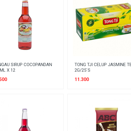
NGAU SIRUP COCOPANDAN
TONG TJI CELUP JASMINE T
ML X 12
2G/25`S
500
11.300