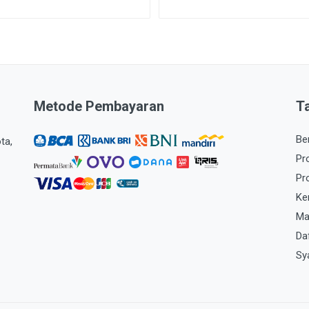
Metode Pembayaran
T
Be
ta,
Pr
Pr
Ke
Ma
Da
Sy