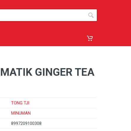
EMATIK GINGER TEA
TONG TJI
MINUMAN
8997209100308