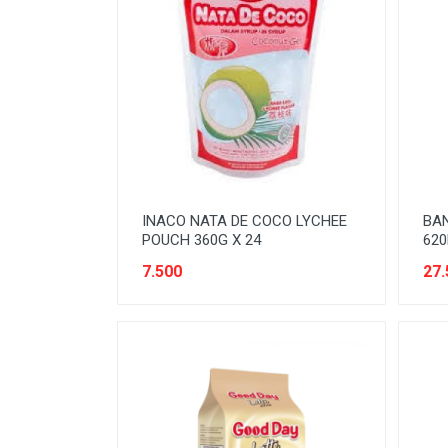
MINUMAN
MINUMAN RTD
MINYAK/COOKING OIL
OBAT
OTOMOTIF
PEMBERSIH/CLEANER
INACO NATA DE COCO LYCHEE
BA
PENGHARUM/FRESHENER
POUCH 360G X 24
620
7.500
27.
PERALATAN BAKING
PERALATAN DAPUR
PERALATAN ELEKTRONIK
PERALATAN KEBERSIHAN
PERALATAN LAS