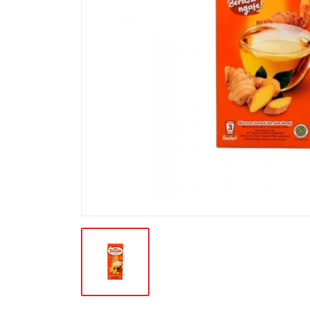
BATERAI & GAS
BERAS
BISKUIT
BUAH
CONFECTIONARY
FILE SYSTEM
FURNITURE
GULA
HAND TOOLS
KEBUTUHAN HEWAN
KEBUTUHAN HOTEL-RESTO
KEBUTUHAN KOKI