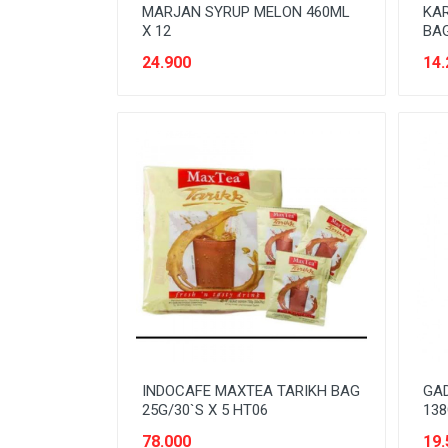
SEREAL & SARAPAN
MARJAN SYRUP MELON 460ML
KAR
X 12
BAG
SNACK
24.900
14.
SPARE-PARTS KENDARAAN
SUSU
Tanpa Kategori
TEMPAT PENYIMPANAN
TEPUNG
TISSUE & KAPAS
INDOCAFE MAXTEA TARIKH BAG
GAD
25G/30`S X 5 HT06
138
78.000
19.