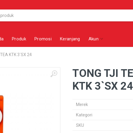
da
Produk
Promosi
Keranjang
Akun
TEA KTK 3`SX 24
TONG TJI T
KTK 3`SX 24
Merek
Kategori
SKU