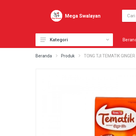
Mega Swalayan
Beran
Kategori
AKSESORI
Beranda
Produk
TONG TJI TEMATIK GINGER 
AKSESORI PRIBADI
AKSESORI SEPATU
BAHAN KUE
BAHAN MASAK
BAHAN MENTAH
BAKERY
BARANG SUPPLY LAINNYA