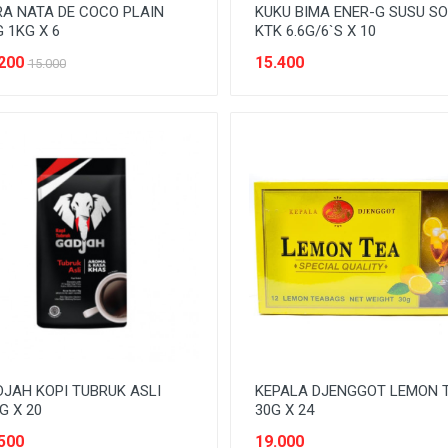
A NATA DE COCO PLAIN
KUKU BIMA ENER-G SUSU S
 1KG X 6
KTK 6.6G/6`S X 10
200
15.400
15.000
JAH KOPI TUBRUK ASLI
KEPALA DJENGGOT LEMON 
G X 20
30G X 24
500
19.000