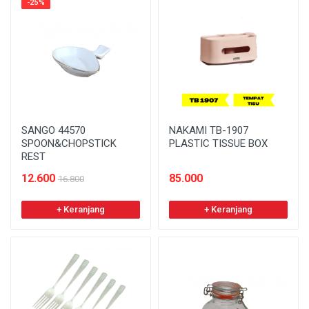
-25%
SANGO 44570
NAKAMI TB-1907
SPOON&CHOPSTICK
PLASTIC TISSUE BOX
REST
12.600
85.000
16.800
+ Keranjang
+ Keranjang