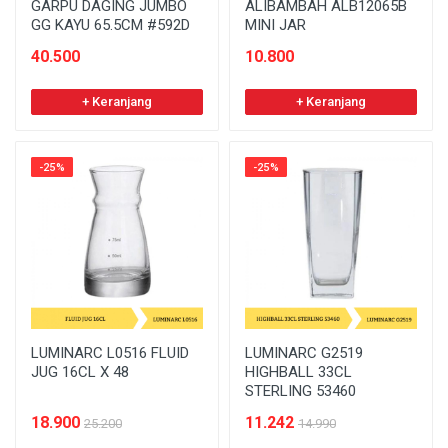
GARPU DAGING JUMBO
ALIBAMBAH ALB12065B
GG KAYU 65.5CM #592D
MINI JAR
40.500
10.800
+ Keranjang
+ Keranjang
-25%
-25%
LUMINARC L0516 FLUID
LUMINARC G2519
JUG 16CL X 48
HIGHBALL 33CL
STERLING 53460
18.900
11.242
25.200
14.990