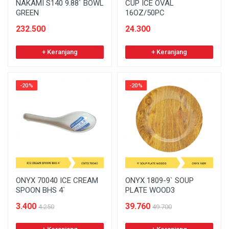
NAKAMI S140 9.88` BOWL
CUP ICE OVAL
GREEN
16OZ/50PC
232.500
24.300
+ Keranjang
+ Keranjang
-20%
-20%
ONYX 70040 ICE CREAM
ONYX 1809-9` SOUP
SPOON BHS 4`
PLATE WOOD3
3.400
39.760
4.250
49.700