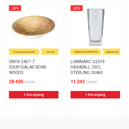
-20%
-25%
ONYX 2407-7`
LUMINARC G2519
SOUP/SALAD BOWL
HIGHBALL 33CL
WOOD3
STERLING 53460
28.400
11.242
35.500
14.990
+ Keranjang
+ Keranjang