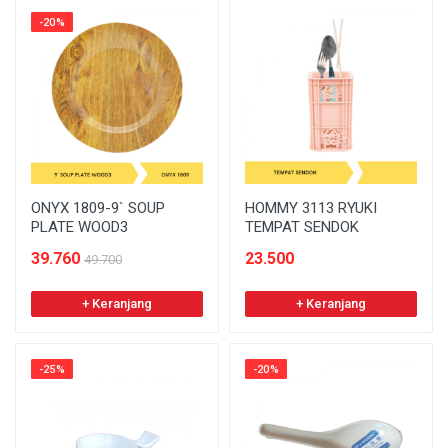
-20%
ONYX 1809-9` SOUP
HOMMY 3113 RYUKI
PLATE WOOD3
TEMPAT SENDOK
39.760
23.500
49.700
+ Keranjang
+ Keranjang
-25%
-20%