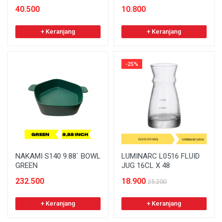
40.500
10.800
+ Keranjang
+ Keranjang
-25%
NAKAMI S140 9.88` BOWL
LUMINARC L0516 FLUID
GREEN
JUG 16CL X 48
232.500
18.900
25.200
+ Keranjang
+ Keranjang