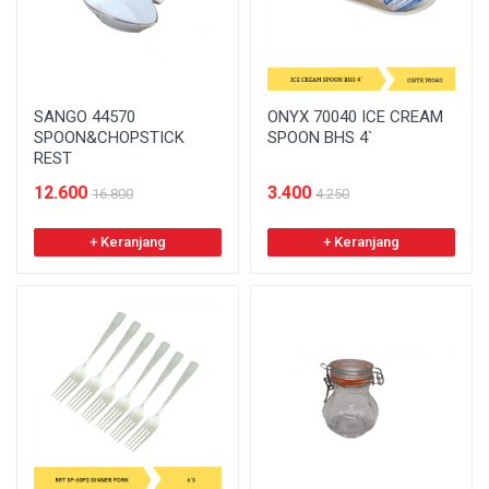
SANGO 44570
ONYX 70040 ICE CREAM
SPOON&CHOPSTICK
SPOON BHS 4`
REST
12.600
3.400
16.800
4.250
+ Keranjang
+ Keranjang