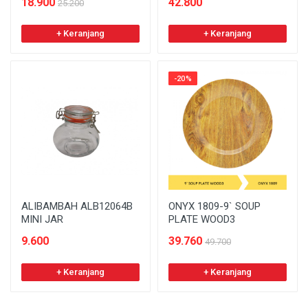
18.900
42.800
25.200
+ Keranjang
+ Keranjang
-20%
ALIBAMBAH ALB12064B
ONYX 1809-9` SOUP
MINI JAR
PLATE WOOD3
9.600
39.760
49.700
+ Keranjang
+ Keranjang