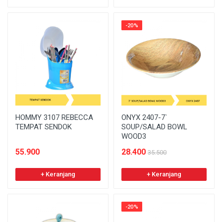
-20%
HOMMY 3107 REBECCA
ONYX 2407-7`
TEMPAT SENDOK
SOUP/SALAD BOWL
WOOD3
55.900
28.400
35.500
+ Keranjang
+ Keranjang
-20%