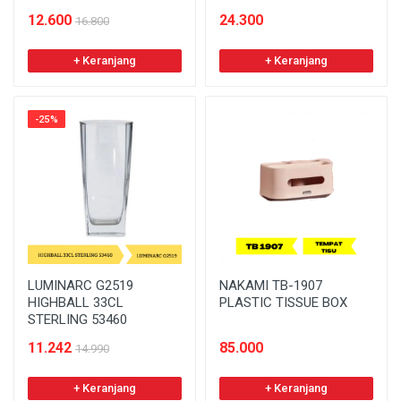
12.600
24.300
16.800
+ Keranjang
+ Keranjang
-25%
LUMINARC G2519
NAKAMI TB-1907
HIGHBALL 33CL
PLASTIC TISSUE BOX
STERLING 53460
11.242
85.000
14.990
+ Keranjang
+ Keranjang