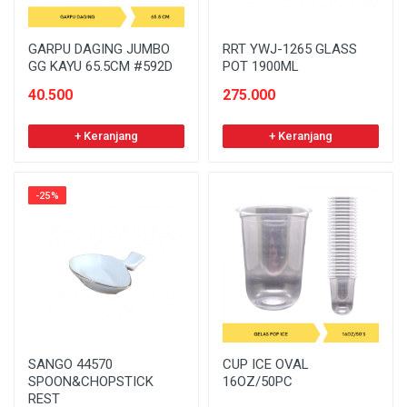
GARPU DAGING JUMBO
RRT YWJ-1265 GLASS
GG KAYU 65.5CM #592D
POT 1900ML
40.500
275.000
+ Keranjang
+ Keranjang
-25%
SANGO 44570
CUP ICE OVAL
SPOON&CHOPSTICK
16OZ/50PC
REST