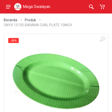
Mega Swalayan
Beranda
Produk
ONYX 1510S BANANA OVAL PLATE 10INCH
-20%