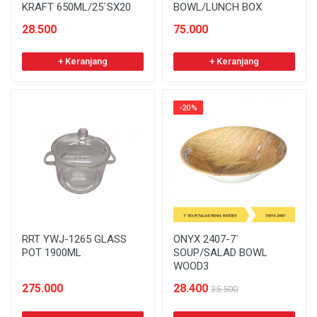
KRAFT 650ML/25`SX20
BOWL/LUNCH BOX
28.500
75.000
+ Keranjang
+ Keranjang
-20%
RRT YWJ-1265 GLASS
ONYX 2407-7`
POT 1900ML
SOUP/SALAD BOWL
WOOD3
275.000
28.400
35.500