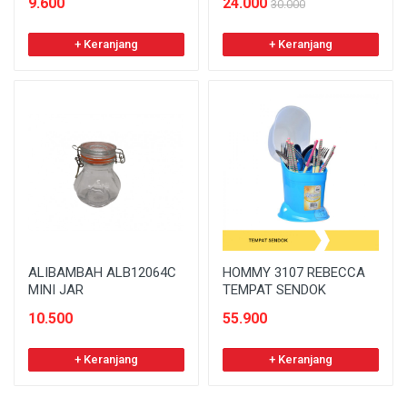
9.600
24.000
30.000
+ Keranjang
+ Keranjang
ALIBAMBAH ALB12064C
HOMMY 3107 REBECCA
MINI JAR
TEMPAT SENDOK
10.500
55.900
+ Keranjang
+ Keranjang