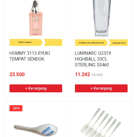
HOMMY 3113 RYUKI
LUMINARC G2519
TEMPAT SENDOK
HIGHBALL 33CL
STERLING 53460
23.500
11.242
14.990
+ Keranjang
+ Keranjang
-20%