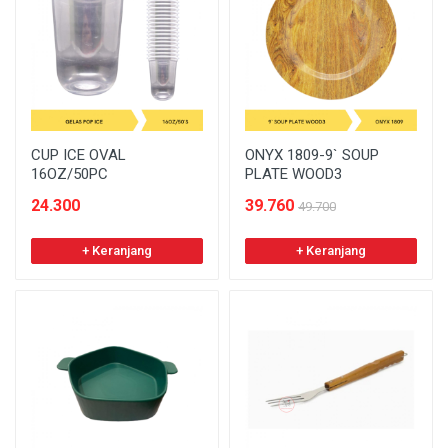
CUP ICE OVAL
ONYX 1809-9` SOUP
16OZ/50PC
PLATE WOOD3
24.300
39.760
49.700
+ Keranjang
+ Keranjang