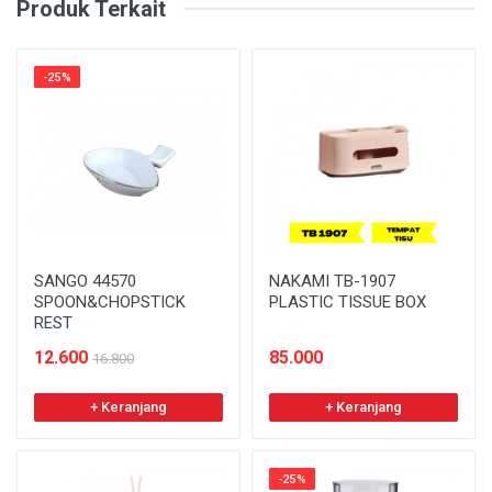
Produk Terkait
-25%
SANGO 44570
NAKAMI TB-1907
SPOON&CHOPSTICK
PLASTIC TISSUE BOX
REST
12.600
85.000
16.800
+ Keranjang
+ Keranjang
-25%