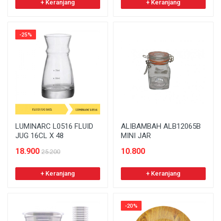
+ Keranjang
+ Keranjang
-25%
LUMINARC L0516 FLUID
ALIBAMBAH ALB12065B
JUG 16CL X 48
MINI JAR
18.900
10.800
25.200
+ Keranjang
+ Keranjang
-20%