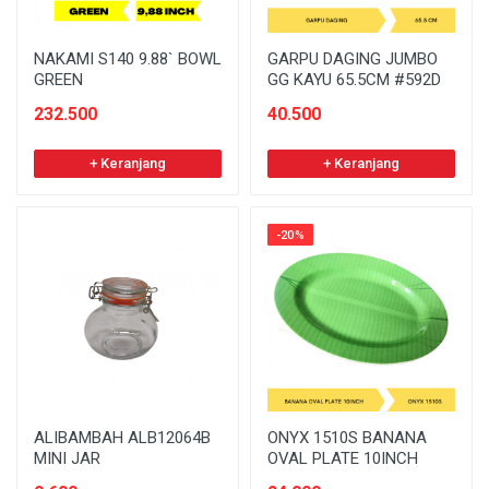
NAKAMI S140 9.88` BOWL
GARPU DAGING JUMBO
GREEN
GG KAYU 65.5CM #592D
232.500
40.500
+ Keranjang
+ Keranjang
-20%
ALIBAMBAH ALB12064B
ONYX 1510S BANANA
MINI JAR
OVAL PLATE 10INCH