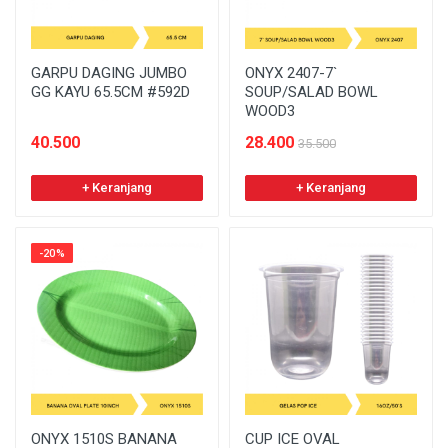
GARPU DAGING JUMBO
ONYX 2407-7`
GG KAYU 65.5CM #592D
SOUP/SALAD BOWL
WOOD3
40.500
28.400
35.500
+ Keranjang
+ Keranjang
-20%
ONYX 1510S BANANA
CUP ICE OVAL