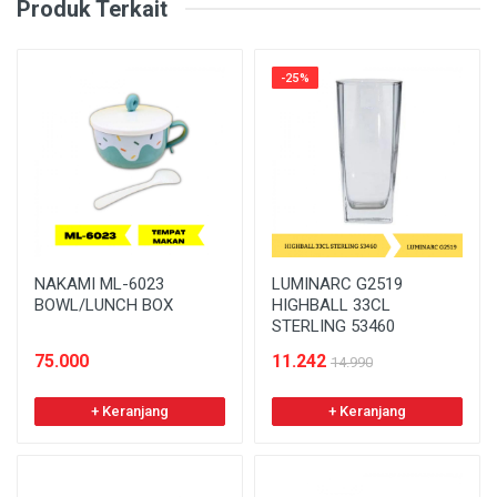
Produk Terkait
-25%
NAKAMI ML-6023
LUMINARC G2519
BOWL/LUNCH BOX
HIGHBALL 33CL
STERLING 53460
75.000
11.242
14.990
+ Keranjang
+ Keranjang