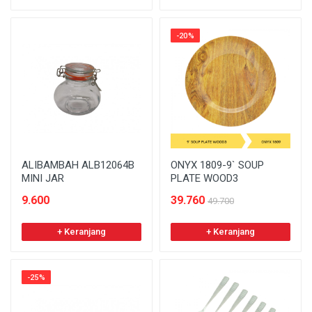
-20%
ALIBAMBAH ALB12064B
ONYX 1809-9` SOUP
MINI JAR
PLATE WOOD3
9.600
39.760
49.700
+ Keranjang
+ Keranjang
-25%