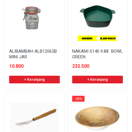
ALIBAMBAH ALB12065B
NAKAMI S140 9.88` BOWL
MINI JAR
GREEN
10.800
232.500
+ Keranjang
+ Keranjang
-20%