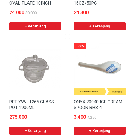
OVAL PLATE 10INCH
16OZ/50PC
24.000
24.300
30.000
+ Keranjang
+ Keranjang
-20%
RRT YWJ-1265 GLASS
ONYX 70040 ICE CREAM
POT 1900ML
SPOON BHS 4`
275.000
3.400
4.250
+ Keranjang
+ Keranjang