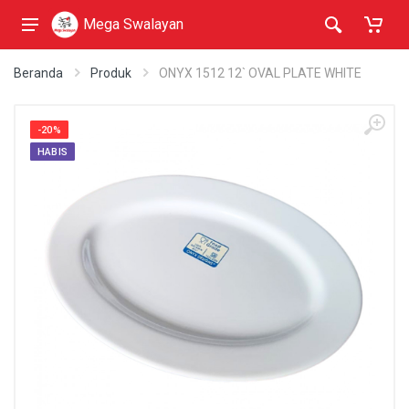
Mega Swalayan
Beranda
Produk
ONYX 1512 12` OVAL PLATE WHITE
-20%
HABIS