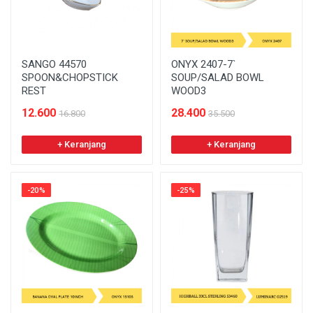
SANGO 44570
ONYX 2407-7`
SPOON&CHOPSTICK
SOUP/SALAD BOWL
REST
WOOD3
12.600
28.400
16.800
35.500
+ Keranjang
+ Keranjang
-20%
-25%