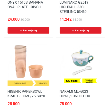
ONYX 1510S BANANA
LUMINARC G2519
OVAL PLATE 10INCH
HIGHBALL 33CL
STERLING 53460
24.000
11.242
30.000
14.990
+ Keranjang
+ Keranjang
HIGENIK PAPERBOWL
NAKAMI ML-6023
KRAFT 650ML/25`SX20
BOWL/LUNCH BOX
28.500
75.000