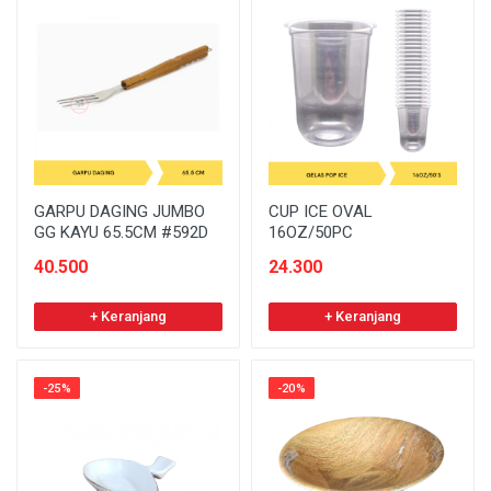
GARPU DAGING JUMBO
CUP ICE OVAL
GG KAYU 65.5CM #592D
16OZ/50PC
40.500
24.300
+ Keranjang
+ Keranjang
-25%
-20%