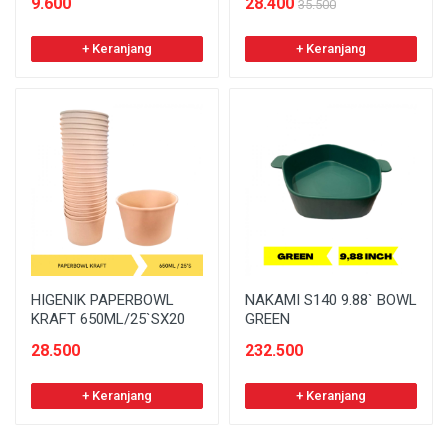
9.600
28.400
35.500
+ Keranjang
+ Keranjang
HIGENIK PAPERBOWL
NAKAMI S140 9.88` BOWL
KRAFT 650ML/25`SX20
GREEN
28.500
232.500
+ Keranjang
+ Keranjang