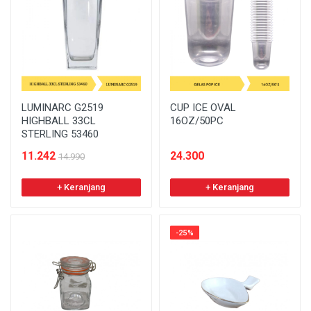
LUMINARC G2519
CUP ICE OVAL
HIGHBALL 33CL
16OZ/50PC
STERLING 53460
11.242
24.300
14.990
+ Keranjang
+ Keranjang
-25%