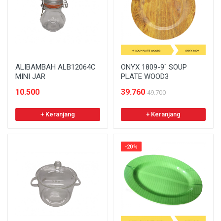
ALIBAMBAH ALB12064C
ONYX 1809-9` SOUP
MINI JAR
PLATE WOOD3
10.500
39.760
49.700
+ Keranjang
+ Keranjang
-20%