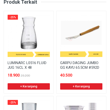
Produk Terkait
-25%
LUMINARC L0516 FLUID
GARPU DAGING JUMBO
JUG 16CL X 48
GG KAYU 65.5CM #592D
18.900
40.500
25.200
+ Keranjang
+ Keranjang
-25%